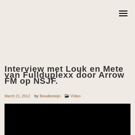
Interview met Louk en Mete
van Fullduplexx door Arrow
FM op NSJF.
by
lboudesteijn
Video
March 21, 2012